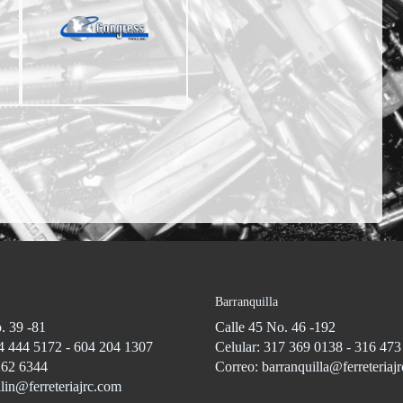
Barranquilla
. 39 -81
Calle 45 No. 46 -192
4 444 5172 - 604 204 1307
Celular: 317 369 0138 - 316 47
262 6344
Correo: barranquilla@ferreteriaj
lin@ferreteriajrc.com